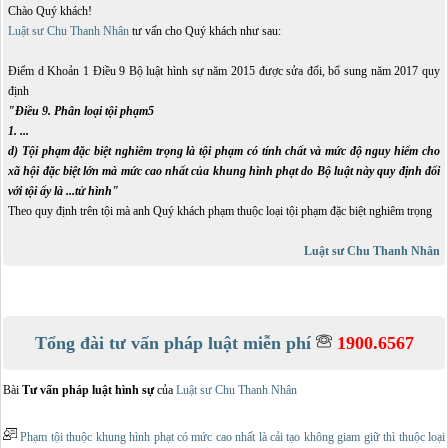
Chào Quý khách!
Luật sư Chu Thanh Nhân
tư vấn cho Quý khách như sau:
Điểm d Khoản 1 Điều 9 Bộ luật hình sự năm 2015 được sửa đổi, bổ sung năm 2017 quy
định
"Điều 9. Phân loại tội phạm
5
1. ...
d) Tội phạm đặc biệt nghiêm trọng là tội phạm có tính chất và mức độ nguy hiểm cho
xã hội đặc biệt lớn mà mức cao nhất của khung hình phạt do Bộ luật này quy định đối
với tội ấy là ...tử hình"
Theo quy định trên tội mà anh Quý khách phạm thuộc loại tội phạm đặc biệt nghiêm trọng
Luật sư Chu Thanh Nhân
Tổng đài tư vấn pháp luật miễn phí
1900.6567
Bài
Tư vấn pháp luật hình sự
của
Luật sư Chu Thanh Nhân
Phạm tội thuộc khung hình phạt có mức cao nhất là cải tạo không giam giữ thì thuộc loại