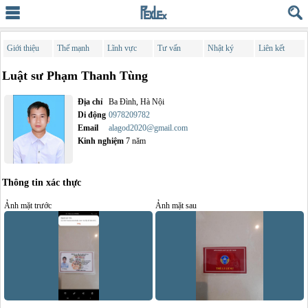
Giới thiệu
Thế mạnh
Lĩnh vực
Tư vấn
Nhật ký
Liên kết
Luật sư Phạm Thanh Tùng
Địa chỉ
Ba Đình, Hà Nội
Di động
0978209782
Email
alagod2020@gmail.com
Kinh nghiệm
7 năm
Thông tin xác thực
Ảnh mặt trước
Ảnh mặt sau