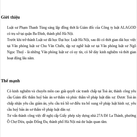
Giới thiệu
Luật sư Phạm Thanh Tùng sáng lập đồng thời là Giám đốc của Công ty luật ALAGOD 
có trụ sở tại quận Ba Đình, thành phố Hà Nội. 

Trước khi trở thành Luật sư đã học Đại học Luật Hà Nội, sau đó có thời gian dài học việc 
tại Văn phòng luật sư Chu Văn Chiến, tập sự nghề luật sư tại Văn phòng luật sư Ngô 
Ngọc Thuỷ - là những Văn phòng luật sư có uy tín, có bề dày kinh nghiệm và thời gian 
hoạt động lâu năm. 
Thế mạnh
Có kinh nghiệm và chuyên môn cao giải quyết các tranh chấp tại Toà án; thành công yêu 
cầu Giám đốc thẩm huỷ bản án sơ thẩm và phúc thẩm về pháp luật dân sự. Được Toà án 
chấp nhận yêu cầu giảm án, yêu cầu trả hồ sơ điều tra bổ sung về pháp luật hình sự, yêu 
cầu huỷ bản án sơ thẩm về pháp luật dân sự. 

Tư vấn thành công việc đề nghị cấp Giấy phép xây dựng nhà 27A Đê La Thành, phường 
Ô Chợ Dừa, quận Đống Đa, thành phố Hà Nội mà dư luận quan tâm.