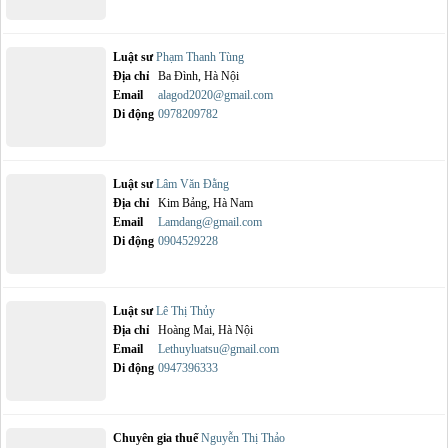
Luật sư
Phạm Thanh Tùng
Địa chỉ
Ba Đình, Hà Nội
Email
alagod2020@gmail.com
Di động
0978209782
Luật sư
Lâm Văn Đằng
Địa chỉ
Kim Bảng, Hà Nam
Email
Lamdang@gmail.com
Di động
0904529228
Luật sư
Lê Thị Thủy
Địa chỉ
Hoàng Mai, Hà Nội
Email
Lethuyluatsu@gmail.com
Di động
0947396333
Chuyên gia thuế
Nguyễn Thị Thảo