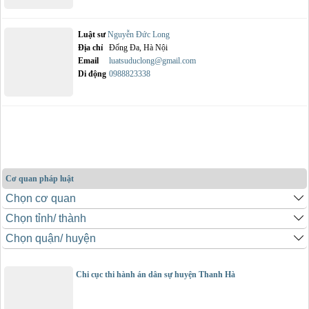
Luật sư
Nguyễn Đức Long
Địa chỉ
Đống Đa, Hà Nội
Email
luatsuduclong@gmail.com
Di động
0988823338
Cơ quan pháp luật
Chi cục thi hành án dân sự huyện Thanh Hà