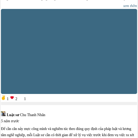
nhau là chuyện thường trong cãi vã và không cần áp dụng một quy tắc nào của logic học cả.
xem thêm
Mục đích cuối cùng là thỏa mãn cá nhân... Trái lại với việc cãi nhau, làm nghề Luật sư bạn
phải biết và có khả năng thuyết phục. Thuyết phục khách hàng, thuyết phục đối tác, thuyết
phục bồi thẩm đoàn, thuyết phục hội đồng xét xử... Việc phản biện thành công những lý lẽ
của luật sư đối với đối phương là mục đích mà các Luật sư hướng tới, nhưng mục đích cao
nhất và có thể xem là tối thượng là sự thuyết phục và thỏa hiệp với một chủ thể nào đó... Vì
vậy, dù bạn có biết cãi nhau và cãi giỏi thì bạn cũng không mang lại lợi ích cho thân chủ của
mình.., là Luật sư bạn phải dùng kiến thức, sự hiểu biết, kinh nghiệm, lập luận thì mới đem lại
lợi ích tốt nhất cho thân chủ của bạn được./.
1
2
1
Luật sư
Chu Thanh Nhân
5 năm trước
Để cần cân nảy mực công mình và nghiêm túc theo đúng quy định của pháp luật và lương
tâm nghề nghiệp, mỗi Luật sư cần có thời gian để xử lý vụ việc trước khi đem vụ việc ra xét