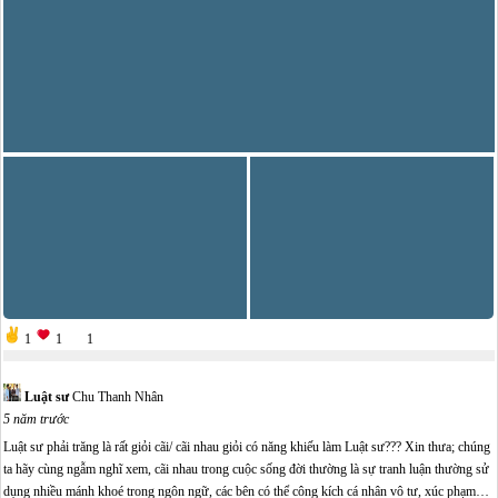
1
1
1
Luật sư
Chu Thanh Nhân
5 năm trước
Luật sư phải trăng là rất giỏi cãi/ cãi nhau giỏi có năng khiếu làm Luật sư??? Xin thưa; chúng
ta hãy cùng ngẫm nghĩ xem, cãi nhau trong cuộc sống đời thường là sự tranh luận thường sử
dụng nhiều mánh khoé trong ngôn ngữ, các bên có thể công kích cá nhân vô tư, xúc phạm