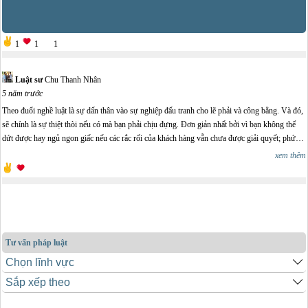
1
1
1
Luật sư
Chu Thanh Nhân
5 năm trước
Theo đuổi nghề luật là sự dấn thân vào sự nghiệp đấu tranh cho lẽ phải và công bằng. Và đó,
sẽ chính là sự thiệt thòi nếu có mà bạn phải chịu đựng. Đơn giản nhất bởi vì bạn không thể
dứt được hay ngủ ngon giấc nếu các rắc rối của khách hàng vẫn chưa được giải quyết; phức
tạp hơn là các phiền toái do bị sức ép bởi các đối tượng liên quan nào đó muốn bạn bóp méo
xem thêm
sự thật và đi chệch con đường công lý. Tôi nghĩ một luật sư thành đạt và có uy tín trong xã
hội phải là người có tâm lớn. Đó cũng chính là niềm tự hào hay vinh quang của nghề luật sư.
Bởi thế, Luật sư cũng như bác sỹ, nhà giáo, xưa nay vốn là những nghề được người đời nể
trọng. Theo tôi, Luật sư không làm chính trị nhưng dường như không thể tách rời chính trị,
bởi Luật sư luôn bảo vệ các quyền công dân và con người. Nghề luật sư cần sự tỉnh táo và
sáng suốt để sử dụng các công cụ pháp lý cho mục tiêu công việc mà không sa vào các tình
Tư vấn pháp luật
huống mà trong đó bản thân hay công việc của mình bị chính trị hoá. Rảnh giới đó mong
manh và nhiều khi cần tới cả nghệ thuật ứng xử.../.