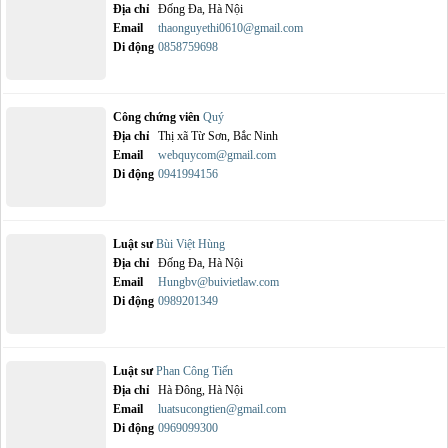
Địa chỉ
Đống Đa, Hà Nội
Email
thaonguyethi0610@gmail.com
Di động
0858759698
Công chứng viên
Quý
Địa chỉ
Thị xã Từ Sơn, Bắc Ninh
Email
webquycom@gmail.com
Di động
0941994156
Luật sư
Bùi Việt Hùng
Địa chỉ
Đống Đa, Hà Nội
Email
Hungbv@buivietlaw.com
Di động
0989201349
Luật sư
Phan Công Tiến
Địa chỉ
Hà Đông, Hà Nội
Email
luatsucongtien@gmail.com
Di động
0969099300