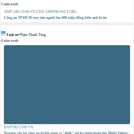
5 năm trước
AMP-24H-COM-VN.CDN.AMPPROJECT.ORG
Công an TP HCM truy tìm người ôm 600 triệu đồng biến mất bí ẩn
Luật sư
Phạm Thanh Tùng
4 năm trước
DANTRI.COM.VN
Nguyên cán bộ công an bị bắt giam vì "dính" tới bà trùm buôn lậu Mười Tường |