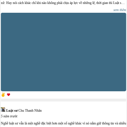
xử. Hay nói cách khác chỉ khi nào không phải chịu áp lực về những lệ, thời gian thì Luật sư
mới có thể xử lý được vụ việc theo đúng trách nhiệm trước pháp luật và lương tâm của chính
xem thêm
mình./.
Luật sư
Chu Thanh Nhân
5 năm trước
Nghề luật sư vẫn là một nghề đặc biệt hơn một số nghề khác vì nó nắm giữ thông tin và nhiều